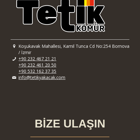
Koşukavak Mahallesi, Kamil Tunca Cd No:254 Bornova
/ İzmir
+90 232 467 21 21
+90 232 461 20 50
+90 532 162 37 35
info@tetikyakacak.com
BİZE ULAŞIN